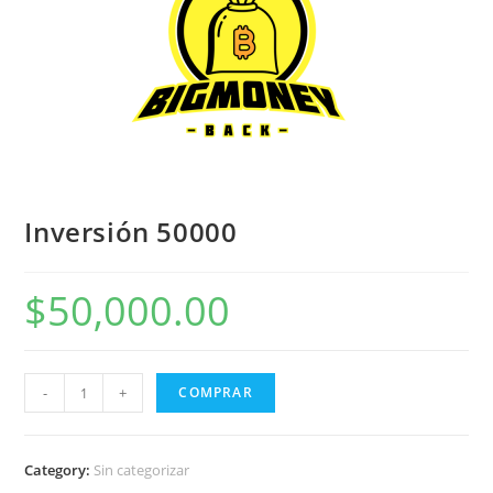
Inversión 50000
$
50,000.00
Inversión
-
+
COMPRAR
50000
quantity
Category:
Sin categorizar